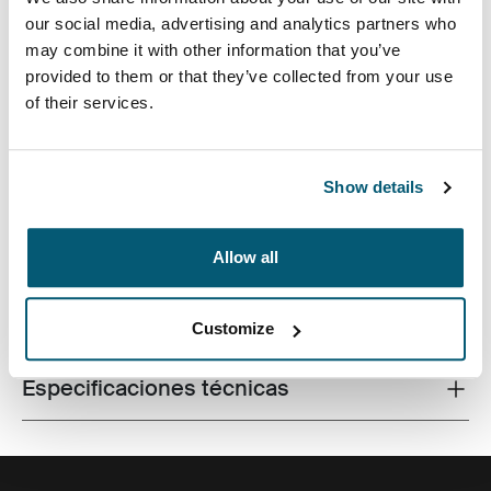
our social media, advertising and analytics partners who
may combine it with other information that you’ve
provided to them or that they’ve collected from your use
of their services.
Un estuche para computadora portátil delgado para
transportar los artículos de trabajo esenciales, perfecto
para el profesional moderno que disfruta de las cosas
simples y con estilo.
Show details
Allow all
Todas las características
Toggle features
Customize
Especificaciones técnicas
Toggle techspec