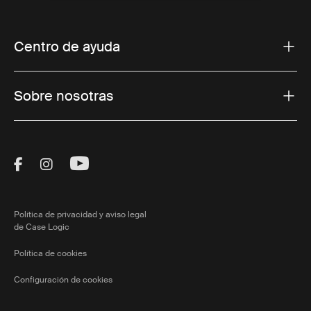
Centro de ayuda
Sobre nosotras
Visit Thule on Facebook (external link)
Visit Thule on Instagram (external link)
Visit Thule on Youtube (external lin
Política de privacidad y aviso legal
de Case Logic
Política de cookies
Configuración de cookies