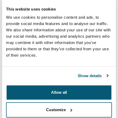
Color
This website uses cookies
Case Logic iPad 10" Tablet Attaché with Pocket Negro (selected)
We use cookies to personalise content and ads, to
provide social media features and to analyse our traffic.
We also share information about your use of our site with
our social media, advertising and analytics partners who
may combine it with other information that you’ve
provided to them or that they’ve collected from your use
Este maletín optimizado acoge tu tableta en el
of their services.
compartimento principal y guarda los accesorios
esenciales en un bolsillo frontal con cremallera. Lleva el
adaptador de corriente, el cable USB, los auriculares o
Show details
el teléfono en el bolsillo exterior de forma confiable,
mientras que un panel de protección interior mantiene
Allow all
la pantalla a salvo. Transporta fácilmente este elegante
diseño de forma horizontal por las manijas acolchadas
o dentro de otro bolso.
Customize