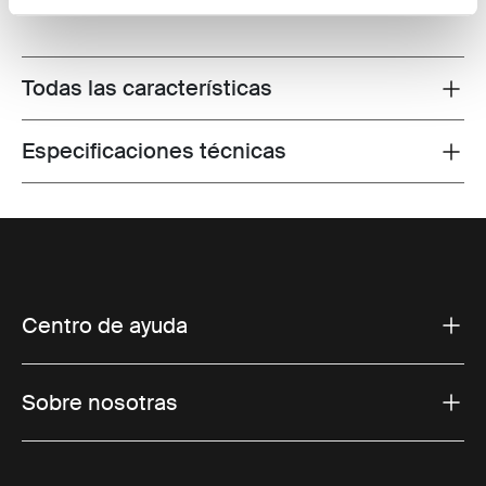
Todas las características
Toggle features
Especificaciones técnicas
Toggle techspec
Centro de ayuda
Sobre nosotras