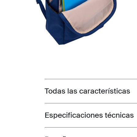
Todas las características
Toggle features
Especificaciones técnicas
Toggle techspec