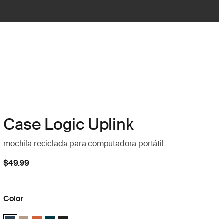
Case Logic Uplink
mochila reciclada para computadora portátil
$49.99
Color
Case Logic Uplink Recycled Backpack Navy Blue (selected)
Case Logic Uplink Recycled Backpack Boulder Beige
Case Logic Uplink Recycled Backpack Raw Copper
Case Logic Uplink Recycled Backpack Deep Teal
Case Logic Uplink Recycled Backpack Negro