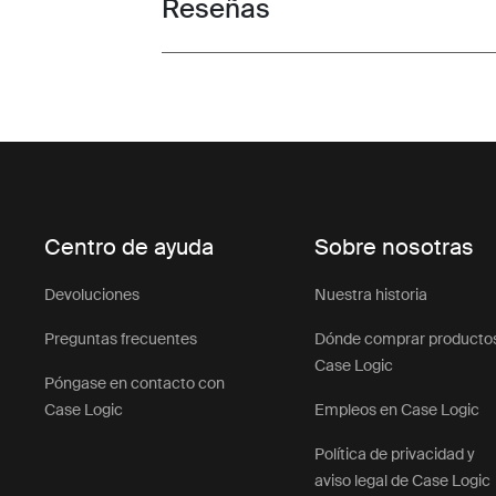
Reseñas
Toggle overview
Centro de ayuda
Sobre nosotras
Devoluciones
Nuestra historia
Preguntas frecuentes
Dónde comprar producto
Case Logic
Póngase en contacto con
Case Logic
Empleos en Case Logic
Política de privacidad y
aviso legal de Case Logic