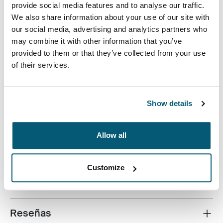
provide social media features and to analyse our traffic.
We also share information about your use of our site with
our social media, advertising and analytics partners who
may combine it with other information that you’ve
provided to them or that they’ve collected from your use
of their services.
Un bolso profesional para computadora portátil con
inteligentes mejoras de estilo, perfecto para proteger
artículos en los viajes a la oficina y más allá.
Show details
Allow all
Todas las características
Toggle features
Customize
Especificaciones técnicas
Toggle techspec
Reseñas
Toggle overview