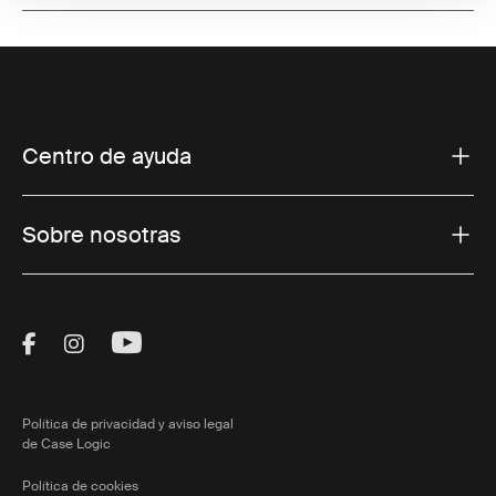
Centro de ayuda
Sobre nosotras
Visit Thule on Facebook (external link)
Visit Thule on Instagram (external link)
Visit Thule on Youtube (external lin
Política de privacidad y aviso legal
de Case Logic
Política de cookies