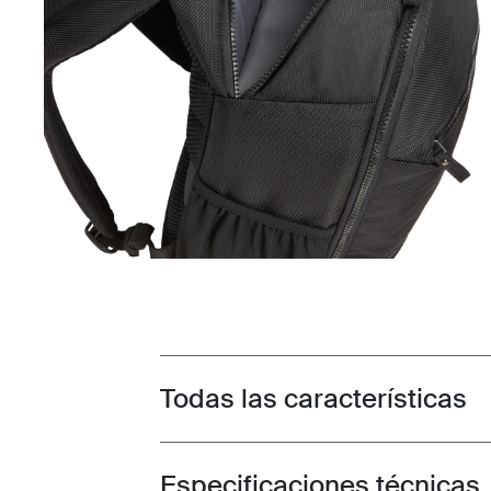
Todas las características
Toggle features
Especificaciones técnicas
Toggle techspec