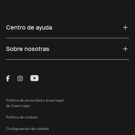
Centro de ayuda
Sobre nosotras
Visit Thule on Facebook (external link)
Visit Thule on Instagram (external link)
Visit Thule on Youtube (external lin
Política de privacidad y aviso legal
de Case Logic
Política de cookies
Configuración de cookies