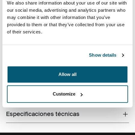
We also share information about your use of our site with
our social media, advertising and analytics partners who
may combine it with other information that you’ve
provided to them or that they’ve collected from your use
El estuche para dispositivos electrónicos Invigo de
of their services.
Case Logic tiene espacios para los cables, auriculares,
adaptadores y otros artículos personales, lo que lo
convierte en un elemento ideal para usar dentro de un
Show details
bolso más grande o por sí solo.
Allow all
Customize
Todas las características
Toggle features
Especificaciones técnicas
Toggle techspec