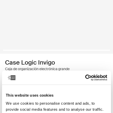
Case Logic Invigo
Caja de organización electrónica grande
Color
This website uses cookies
Case Logic Invigo electronic case large Negro (selected)
We use cookies to personalise content and ads, to
provide social media features and to analyse our traffic.