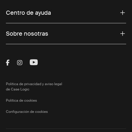
Centro de ayuda
Sobre nosotras
Visit Thule on Facebook (external link)
Visit Thule on Instagram (external link)
Visit Thule on Youtube (external lin
Política de privacidad y aviso legal
de Case Logic
Política de cookies
Configuración de cookies