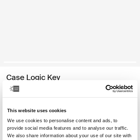
Case Logic Key
mochila plus
Color
This website uses cookies
Case Logic Key Backpack Plus Negro (selected)
We use cookies to personalise content and ads, to
provide social media features and to analyse our traffic.
We also share information about your use of our site with