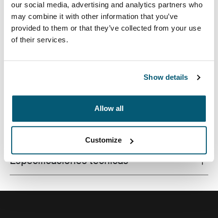
our social media, advertising and analytics partners who
may combine it with other information that you’ve
provided to them or that they’ve collected from your use
of their services.
Mochila de estilo profesional con una amplia
capacidad y protección para una computadora portátil
y una tableta.
Show details
Allow all
Todas las características
Toggle features
Customize
Especificaciones técnicas
Toggle techspec