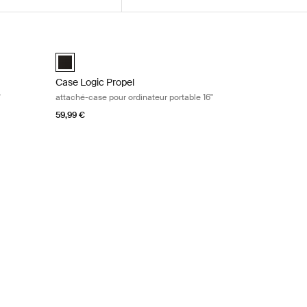
 ordinateur portable 14" Black
Case Logic Propel attaché-case pour ordinateur portable 
(selected)
Case Logic Propel 16" Attaché Noir (selected)
Case Logic Propel
"
attaché-case pour ordinateur portable 16"
59,99 €