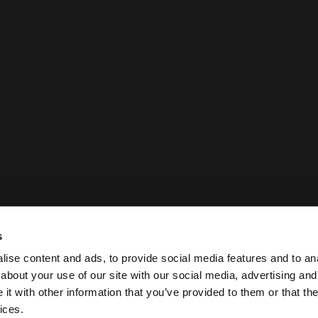
s
c
s
ise content and ads, to provide social media features and to anal
about your use of our site with our social media, advertising and
t with other information that you’ve provided to them or that the
Politique juridique et de confidentialité Case Logic
ices.