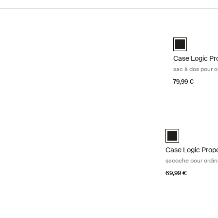
Passer aux résultats
Case Logic Pro
Case Logic Pr
Case Logic Pr
sac à dos pour o
79,99 €
Case Logic Prope
Case Logic Prope
Case Logic Prop
sacoche pour ordin
69,99 €