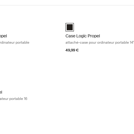
pel sac à dos pour ordinateur portable Black
Case Logic Propel attaché-case pour
opel Backpack Noir (selected)
Case Logic Propel 14" Attaché Noir 
opel
Case Logic Propel
rdinateur portable
attaché-case pour ordinateur portable 14
49,99 €
l sacoche pour ordinateur portable 16 Black
l 16" Laptop Case Noir (selected)
el
ateur portable 16