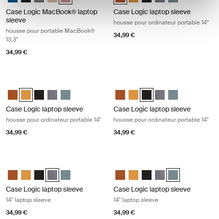
Case Logic MacBook® laptop
Case Logic laptop sleeve
sleeve
housse pour ordinateur portable 14"
housse pour portable MacBook®
34,99 €
13,3"
34,99 €
Case Logic laptop sleeve housse pour ordinateur portable 14" Buckthor
Case Logic laptop sleeve housse pou
Case Logic 14" laptop sleeve Rustic Amber
Case Logic 14" laptop sleeve Buckthorn (selected)
Case Logic 14" laptop sleeve Noir
Case Logic 14" laptop sleeve Grahite
Case Logic 14" laptop sleeve Arona Blue
Case Logic 14" laptop sleeve Rus
Case Logic 14" laptop sleeve
Case Logic 14" laptop sle
Case Logic 14" lapto
Case Logic 14" l
Case Logic laptop sleeve
Case Logic laptop sleeve
housse pour ordinateur portable 14"
housse pour ordinateur portable 14"
34,99 €
34,99 €
Case Logic laptop sleeve 14" laptop sleeve Graphite
Case Logic laptop sleeve 14" laptop 
Case Logic 14" laptop sleeve Rustic Amber
Case Logic 14" laptop sleeve Buckthorn
Case Logic 14" laptop sleeve Noir
Case Logic 14" laptop sleeve Grahite (selected)
Case Logic 14" laptop sleeve Arona Blue
Case Logic 14" laptop sleeve Rus
Case Logic 14" laptop sleeve
Case Logic 14" laptop sle
Case Logic 14" lapto
Case Logic 14" l
Case Logic laptop sleeve
Case Logic laptop sleeve
14" laptop sleeve
14" laptop sleeve
34,99 €
34,99 €