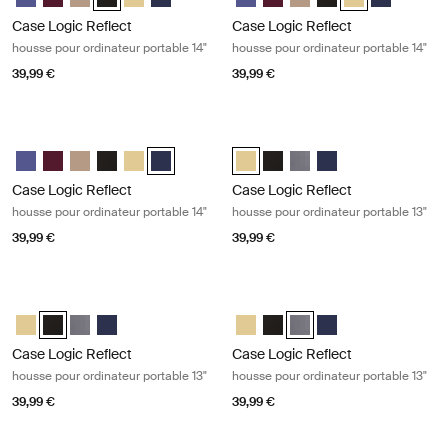
Case Logic Reflect
Case Logic Reflect
housse pour ordinateur portable 14"
housse pour ordinateur portable 14"
39,99 €
39,99 €
Case Logic Reflect housse pour ordinateur portable 14" Dark blue
Case Logic Reflect housse pour ordi
Case Logic Reflect 14" Laptop Sleeve Pourpre concentré
Case Logic Reflect 14" Laptop Sleeve Rouge nuancé
Case Logic Reflect 14" Laptop Sleeve Boulder Beige
Case Logic Reflect 14" Laptop Sleeve Noir
Case Logic Reflect 14" Laptop Sleeve Jaune clair
Case Logic Reflect 14" Laptop Sleeve Dark Blue
Case Logic Reflect 13" Laptop Sle
Case Logic Reflect 13" Lapto
Case Logic Reflect 13" L
Case Logic Reflect 1
Case Logic Reflect
Case Logic Reflect
housse pour ordinateur portable 14"
housse pour ordinateur portable 13"
39,99 €
39,99 €
Case Logic Reflect housse pour ordinateur portable 13" Black
Case Logic Reflect housse pour ordi
Case Logic Reflect 13" Laptop Sleeve Jaune clair
Case Logic Reflect 13" Laptop Sleeve Noir (selected)
Case Logic Reflect 13" Laptop Sleeve Grahite
Case Logic Reflect 13" Laptop Sleeve Dark Blue
Case Logic Reflect 13" Laptop Sle
Case Logic Reflect 13" Lapto
Case Logic Reflect 13" La
Case Logic Reflect 1
Case Logic Reflect
Case Logic Reflect
housse pour ordinateur portable 13"
housse pour ordinateur portable 13"
39,99 €
39,99 €