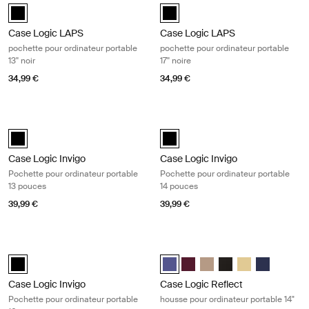
Case Logic LAPS sleeve 13" Noir (selected)
Case Logic LAPS laptop sleeve 17''
Case Logic LAPS
Case Logic LAPS
pochette pour ordinateur portable
pochette pour ordinateur portable
13'' noir
17'' noire
34,99 €
34,99 €
Case Logic Invigo Pochette pour ordinateur portable 13 pouces Black
Case Logic Invigo Pochette pour ord
black (selected)
black (selected)
Case Logic Invigo
Case Logic Invigo
Pochette pour ordinateur portable
Pochette pour ordinateur portable
13 pouces
14 pouces
39,99 €
39,99 €
Case Logic Invigo Pochette pour ordinateur portable 16 pouces Black
Case Logic Reflect housse pour ordi
black (selected)
Case Logic Reflect 14" Laptop Sl
Case Logic Reflect 14" Lapt
Case Logic Reflect 14" L
Case Logic Reflect 1
Case Logic Refle
Case Logic R
Case Logic Invigo
Case Logic Reflect
Pochette pour ordinateur portable
housse pour ordinateur portable 14"