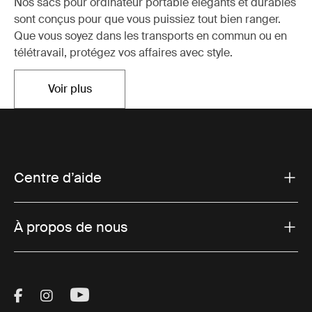
Nos sacs pour ordinateur portable élégants et durables
sont conçus pour que vous puissiez tout bien ranger.
Que vous soyez dans les transports en commun ou en
télétravail, protégez vos affaires avec style.
Voir plus
S'ouvre dans un nouvel onglet
Centre d’aide
À propos de nous
Visit Thule on Facebook (external link)
Visit Thule on Instagram (external link)
Visit Thule on Youtube (external lin