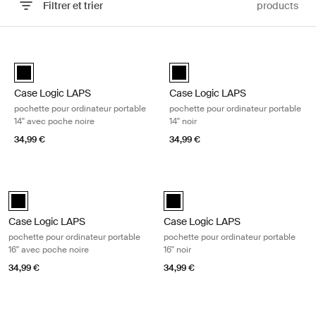
Filtrer et trier
products
Passer aux résultats
Case Logic LAPS pochette pour ordinateur portable 14'' avec poche no
Case Logic LAPS pochette pour ordi
Case Logic LAPS laptop sleeve 14'' with pocket Noir (selected)
Case Logic LAPS laptop sleeve 14
Case Logic LAPS
Case Logic LAPS
pochette pour ordinateur portable
pochette pour ordinateur portable
14'' avec poche noire
14'' noir
34,99 €
34,99 €
Case Logic LAPS pochette pour ordinateur portable 16'' avec poche noi
Case Logic LAPS pochette pour ordina
Case Logic LAPS laptop sleeve 16'' with pocket Noir (selected)
Case Logic LAPS laptop sleeve 16''
Case Logic LAPS
Case Logic LAPS
pochette pour ordinateur portable
pochette pour ordinateur portable
16'' avec poche noire
16'' noir
34,99 €
34,99 €
Case Logic LAPS pochette pour ordinateur portable 13'' noir Black
Case Logic LAPS pochette pour ordina