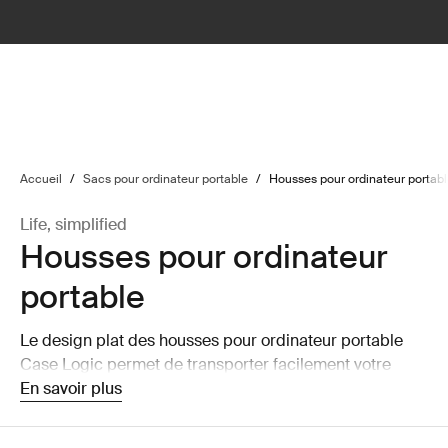
lter
filter
Accueil
/
Sacs pour ordinateur portable
/
Housses pour ordinateur portab
Life, simplified
Housses pour ordinateur
portable
Le design plat des housses pour ordinateur portable
Case Logic permet de transporter facilement votre
ordinateur portable seul ou de la ranger dans un sac
En savoir plus
plus grand sans que cela prenne une place démesurée.