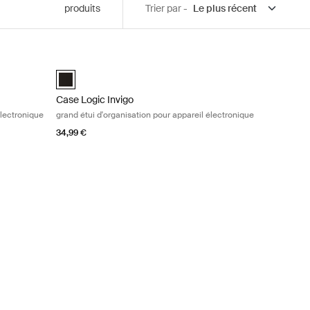
produits
Trier par -
isation pour appareil électronique Black
Case Logic Invigo grand étui d'organisation pour appareil 
medium Noir (selected)
Case Logic Invigo electronic case large Noir (selected)
Case Logic Invigo
électronique
grand étui d'organisation pour appareil électronique
34,99 €