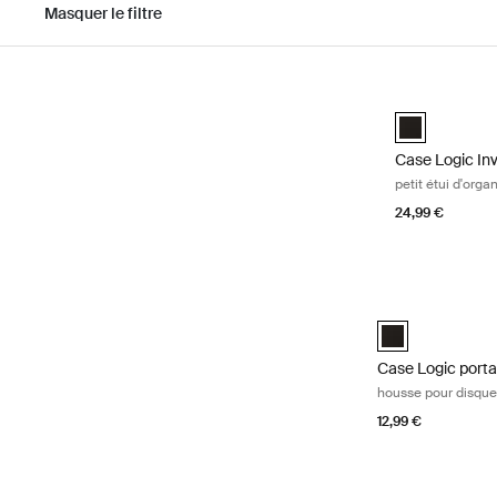
Masquer le filtre
Passer aux résultats
Case Logic Inv
Case Logic Inv
Case Logic In
petit étui d'orga
24,99 €
Case Logic porta
Case Logic Porta
Case Logic porta
housse pour disque
12,99 €