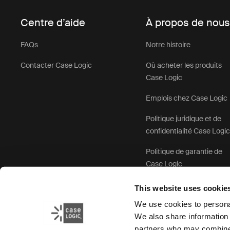
Centre d’aide
À propos de nou
FAQs
Notre histoire
Contacter Case Logic
Où acheter les produits
Case Logic
Emplois chez Case Logic
Politique juridique et de
confidentialité Case Logi
Politique de garantie de
Case Logic
This website uses cookie
We use cookies to personal
We also share information 
partners who may combine i