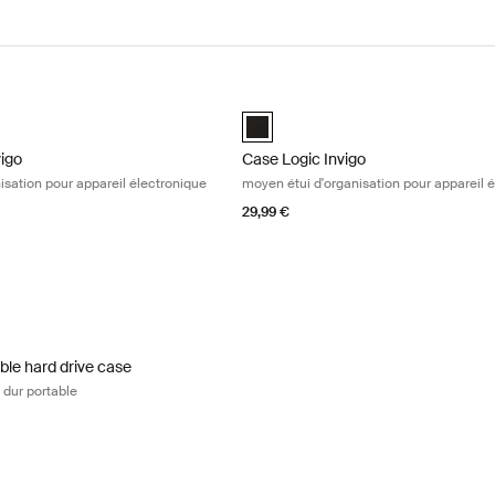
igo petit étui d'organisation pour appareil électronique Black
Case Logic Invigo moyen étui d'organ
igo electronic case small Noir (selected)
Case Logic Invigo electronic case 
vigo
Case Logic Invigo
nisation pour appareil électronique
moyen étui d'organisation pour appareil 
29,99 €
ble hard drive case housse pour disque dur portable Black
ble Hard Drive Case Noir (selected)
ble hard drive case
 dur portable