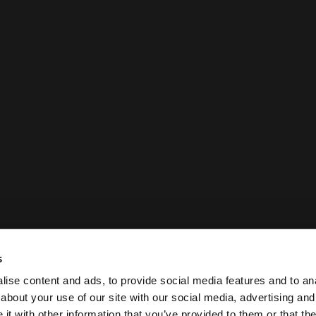
s
c
s
ise content and ads, to provide social media features and to anal
about your use of our site with our social media, advertising and
t with other information that you’ve provided to them or that the
Politique juridique et de confidentialité Case Logic