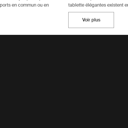
nsports en commun ou en
tablette élégantes existent en
Voir plus
S'ouvre dans un n
s
c