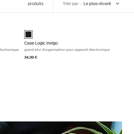
produits
Trier par -
isation pour appareil électronique Black
Case Logic Invigo grand étui d'organisation pour appareil 
medium Noir (selected)
Case Logic Invigo electronic case large Noir (selected)
Case Logic Invigo
électronique
grand étui d'organisation pour appareil électronique
34,99 €