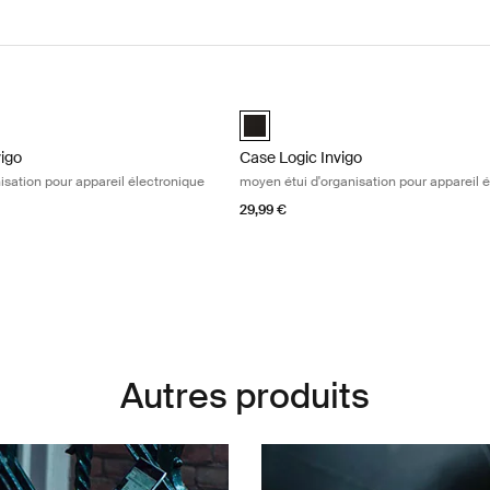
igo petit étui d'organisation pour appareil électronique Black
Case Logic Invigo moyen étui d'organ
igo electronic case small Noir (selected)
Case Logic Invigo electronic case 
vigo
Case Logic Invigo
nisation pour appareil électronique
moyen étui d'organisation pour appareil 
29,99 €
Autres produits