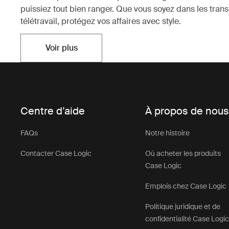
puissiez tout bien ranger. Que vous soyez dans les tra
télétravail, protégez vos affaires avec style.
Voir plus
S'ouvre dans un nouvel onglet
Centre d’aide
À propos de nou
FAQs
Notre histoire
Contacter Case Logic
Où acheter les produits
Case Logic
Emplois chez Case Logic
Politique juridique et de
confidentialité Case Logi