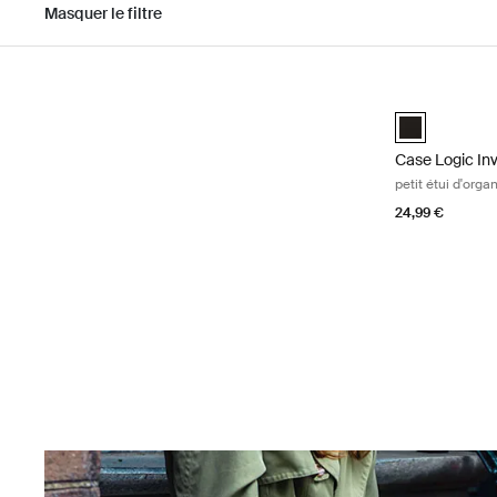
Masquer le filtre
Passer aux résultats
Case Logic Inv
Case Logic Inv
Case Logic In
petit étui d'orga
24,99 €