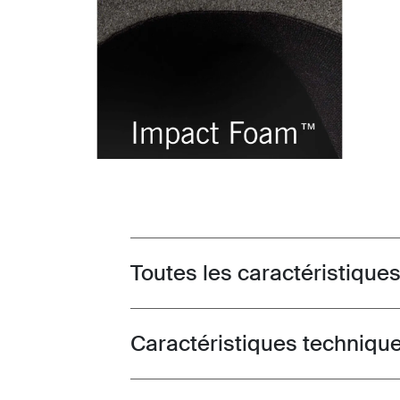
Toutes les caractéristique
Toggle features
Caractéristiques techniqu
Toggle techspec