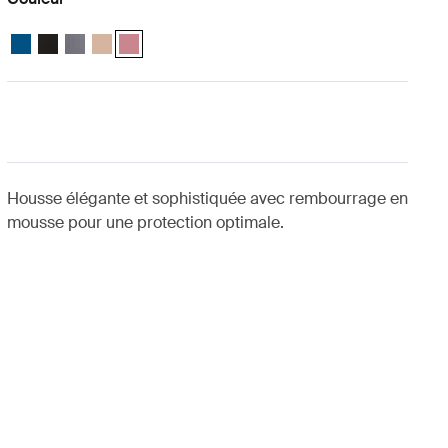
Case Logic 13.3" Laptop and MacBook Sleeve Dark Teal
Case Logic 13.3" Laptop and MacBook Sleeve Noir
Case Logic 13.3" Laptop and MacBook Sleeve Grahite
Case Logic 13.3" Laptop and MacBook Sleeve Beige front
Case Logic 13.3" Laptop and MacBook Sleeve Heathe
Housse élégante et sophistiquée avec rembourrage en
mousse pour une protection optimale.