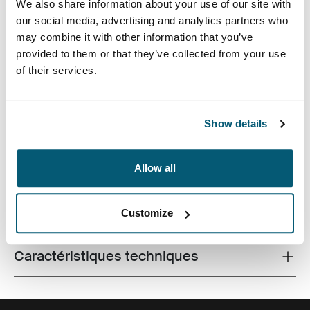
We also share information about your use of our site with
our social media, advertising and analytics partners who
may combine it with other information that you’ve
provided to them or that they’ve collected from your use
of their services.
Housse verticale pour Chromebooks™ 12" avec
pochette pour accessoires et bandoulière amovible
Show details
réglable.
Allow all
Toutes les caractéristiques
Customize
Toggle features
Caractéristiques techniques
Toggle techspec