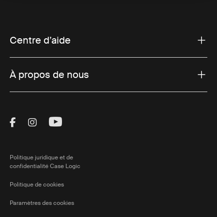
Centre d’aide
À propos de nous
Visit Thule on Facebook (external link)
Visit Thule on Instagram (external link)
Visit Thule on Youtube (external lin
Politique juridique et de
confidentialité Case Logic
Politique de cookies
Paramètres des cookies