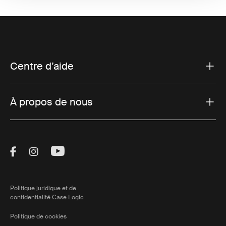
Centre d’aide
À propos de nous
Visit Thule on Facebook (external link)
Visit Thule on Instagram (external link)
Visit Thule on Youtube (external lin
Politique juridique et de
confidentialité Case Logic
Politique de cookies