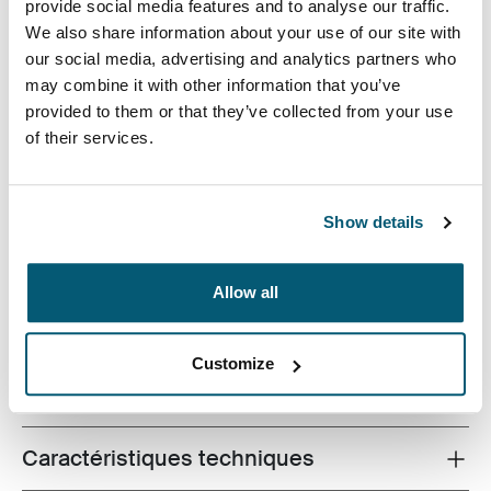
provide social media features and to analyse our traffic.
We also share information about your use of our site with
our social media, advertising and analytics partners who
may combine it with other information that you’ve
provided to them or that they’ve collected from your use
of their services.
Souligné de détails rouge vif et d'une poche de
stockage supplémentaire, cet étui pour appareil photo
s'adapte à la plupart des appareils photo numériques
Show details
compacts. Une boucle de ceinture très pratique ainsi
qu'une lanière amovible permettent de le porter.
Allow all
Customize
Toutes les caractéristiques
Toggle features
Caractéristiques techniques
Toggle techspec