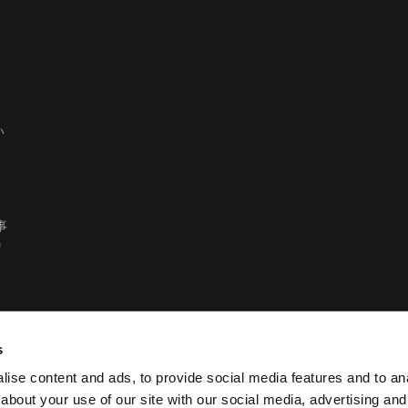
い
事
リ
s
ise content and ads, to provide social media features and to anal
about your use of our site with our social media, advertising and