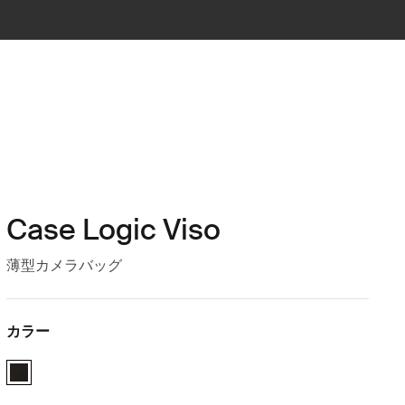
Case Logic Viso
薄型カメラバッグ
カラー
Case Logic Viso Slim Camera Backpack 黒 (selected)