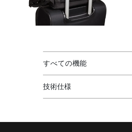
すべての機能
Toggle features
技術仕様
Toggle techspec