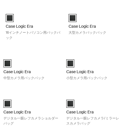
検索結果へスキップ
Case Logic Era 16インチノートパソコン用バックパック Obsidian blac
Case Logic Era 大型カメラバックパッ
Case Logic Era 16" Laptop Backpack オブシディアンブラック (selec
Case Logic Era Large Came
Case Logic Era
Case Logic Era
16インチノートパソコン用バックパ
大型カメラバックパック
ック
Case Logic Era 中型カメラ用バックパック Obsidian black
Case Logic Era 小型カメラ用バックパッ
Case Logic Era Medium Camera Backpack オブシディアンブラック (s
Case Logic Era Small Camer
Case Logic Era
Case Logic Era
中型カメラ用バックパック
小型カメラ用バックパック
Case Logic Era デジタル一眼レフカメラショルダーバッグ Obsidian bla
Case Logic Era デジタル一眼レフ
Case Logic Era DSLR Shoulder Bag オブシディアンブラック (selecte
Case Logic Era DSLR/Mirror
Case Logic Era
Case Logic Era
デジタル一眼レフカメラショルダー
デジタル一眼レフカメラ/ミラーレ
バッグ
スカメラバッグ