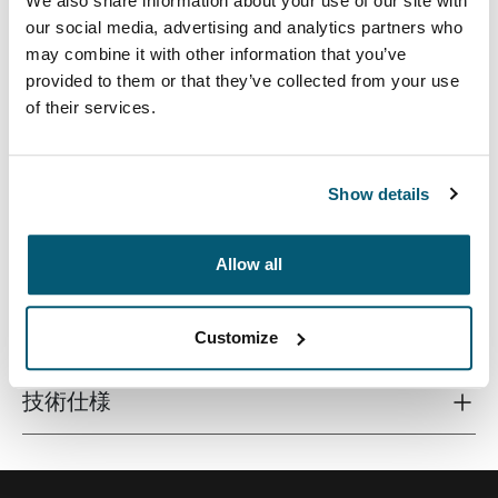
We also share information about your use of our site with
our social media, advertising and analytics partners who
may combine it with other information that you’ve
provided to them or that they’ve collected from your use
of their services.
スタイリッシュな成形EVA素材のケース。16インチのノ
ートパソコンを、元のスタイルやデザインをそこなうこ
となくスリムに保護します。
Show details
Allow all
すべての機能
Toggle features
Customize
技術仕様
Toggle techspec