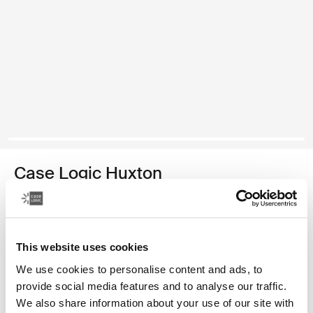
Case Logic Huxton
13.3インチノートパソコン用スリーブ
カラー
This website uses cookies
Case Logic Huxton 13.3" Laptop Sleeve 黒 (selected)
Case Logic Huxton 13.3" Laptop Sleeve グラファイト
Case Logic Huxton 13.3" Laptop Sleeve バルサム
We use cookies to personalise content and ads, to
provide social media features and to analyse our traffic.
We also share information about your use of our site with