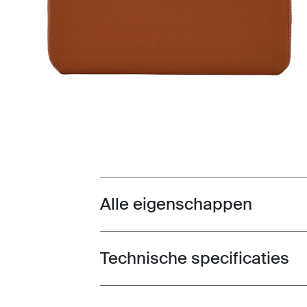
Alle eigenschappen
Toggle features
Technische specificaties
Toggle techspec