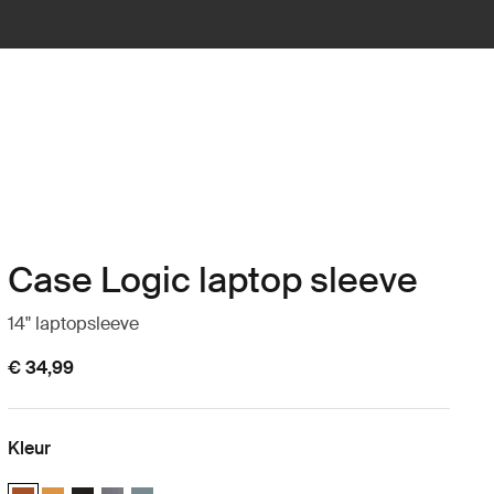
Case Logic laptop sleeve
14" laptopsleeve
€ 34,99
Kleur
Case Logic 14" laptop sleeve Rustic Amber (selected)
Case Logic 14" laptop sleeve Buckthorn
Case Logic 14" laptop sleeve Zwart
Case Logic 14" laptop sleeve Grafiet
Case Logic 14" laptop sleeve Arona Blue