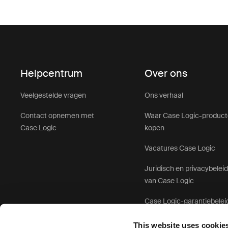
Helpcentrum
Over ons
Veelgestelde vragen
Ons verhaal
Contact opnemen met
Waar Case Logic-produc
Case Logic
kopen
Vacatures Case Logic
Juridisch en privacybelei
van Case Logic
Case Logic-garantiebelei
This website uses cookie