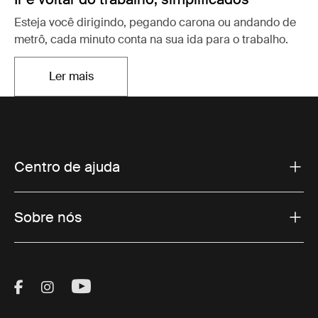
Esteja você dirigindo, pegando carona ou andando de
metrô, cada minuto conta na sua ida para o trabalho.
Ler mais
Abre em uma nova aba
Centro de ajuda
Sobre nós
Visit Thule on Facebook (external link)
Visit Thule on Instagram (external link)
Visit Thule on Youtube (external lin