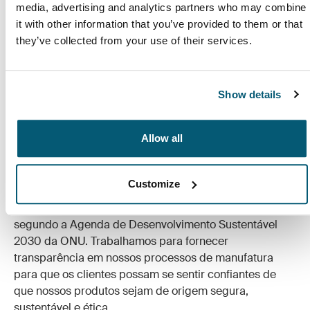
media, advertising and analytics partners who may combine
it with other information that you’ve provided to them or that
Produtos construídos para durar
they’ve collected from your use of their services.
Ainda que até dois anos possam ser necessários para
desenhar e desenvolver um produto que atenda a
Show details
nossos padrões, acreditamos que qualidade é mais
importante que velocidade. Para nós, o mais importante
é garantir o longo ciclo de vida de cada produto em si.
Allow all
Na Case Logic, procuramos contribuir para um mundo
mais ecológico garantindo que sustentabilidade e
Customize
conduta ética sejam sempre prioridades de destaque.
Em 2018, definimos novas metas de sustentabilidade
segundo a Agenda de Desenvolvimento Sustentável
2030 da ONU. Trabalhamos para fornecer
transparência em nossos processos de manufatura
para que os clientes possam se sentir confiantes de
que nossos produtos sejam de origem segura,
sustentável e ética.