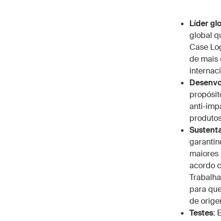
Líder gl
global q
Case Log
de mais 
internaci
Desenvo
propósit
anti-imp
produtos
Sustenta
garantin
maiores 
acordo 
Trabalha
para que
de orige
Testes
: 