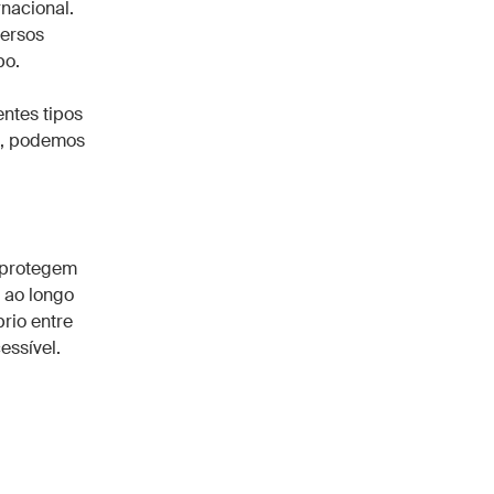
nacional.
versos
po.
entes tipos
s, podemos
 protegem
 ao longo
rio entre
essível.