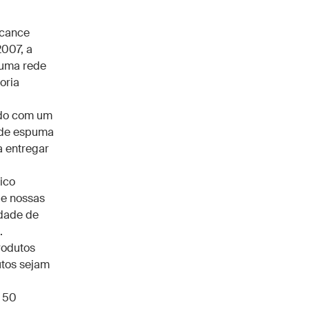
lcance
2007, a
 uma rede
oria
ido com um
o de espuma
a entregar
ico
de nossas
idade de
.
rodutos
utos sejam
e 50