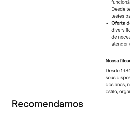
funcioná
Desde te
testes p
Oferta d
diversif
de neces
atender 
Nossa filoso
Desde 1984
seus dispo
dos anos, n
estilo, org
Recomendamos