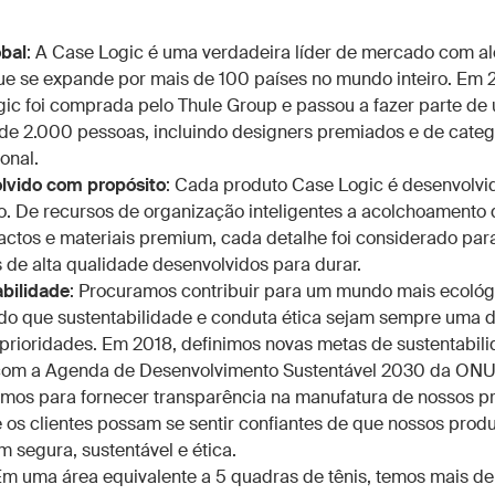
obal
: A Case Logic é uma verdadeira líder de mercado com a
ue se expande por mais de 100 países no mundo inteiro. Em 
ic foi comprada pelo Thule Group e passou a fazer parte de
de 2.000 pessoas, incluindo designers premiados e de categ
onal.
lvido com propósito
: Cada produto Case Logic é desenvolv
o. De recursos de organização inteligentes a acolchoament
actos e materiais premium, cada detalhe foi considerado par
 de alta qualidade desenvolvidos para durar.
bilidade
: Procuramos contribuir para um mundo mais ecológ
do que sustentabilidade e conduta ética sejam sempre uma 
prioridades. Em 2018, definimos novas metas de sustentabil
com a Agenda de Desenvolvimento Sustentável 2030 da ONU
mos para fornecer transparência na manufatura de nossos p
 os clientes possam se sentir confiantes de que nossos prod
m segura, sustentável e ética.
Em uma área equivalente a 5 quadras de tênis, temos mais d