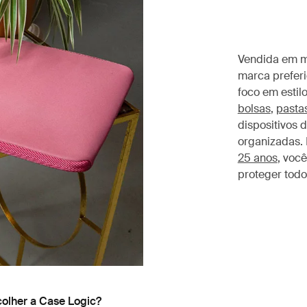
Vendida em ma
marca prefer
foco em estil
bolsas
,
pasta
dispositivos 
organizadas. 
25 anos
, voc
proteger todo
colher a Case Logic?