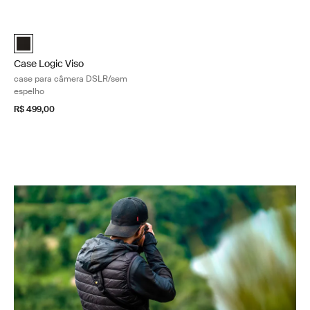
Pular para os resultados
Case Logic Viso case para câmera DSLR/sem espelho Black
Case para Câmera Case Logic Viso DSLR/Mirrorless Preto (selecte
Case Logic Viso
case para câmera DSLR/sem
espelho
R$ 499,00