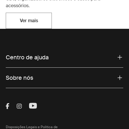
acessórios.
Ver mais
Abre em uma nova aba
Centro de ajuda
Sobre nós
Visit Thule on Facebook (external link)
Visit Thule on Instagram (external link)
Visit Thule on Youtube (external lin
Disposições Legais e Política de