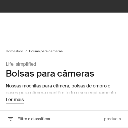
lter
filter
Doméstico
/
Bolsas para câmeras
Life, simplified
Bolsas para câmeras
Nossas mochilas para câmera, bolsas de ombro e
cases para câmera mantêm todo o seu equipamento
protegido e em segurança para que você possa focar
Ler mais
na captura da foto perfeita.
Filtro e classificar
products