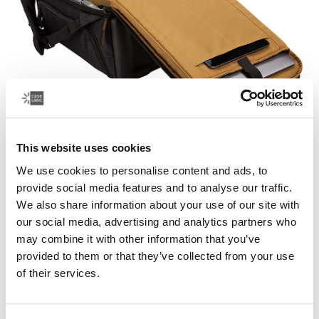
Prontos para usar
This website uses cookies
We use cookies to personalise content and ads, to
As bolsas para câmera Case Logic mantêm sua
provide social media features and to analyse our traffic.
câmera DSLR, lentes, drone, tripé e outros
We also share information about your use of our site with
equipamentos organizados e prontos para usa para
our social media, advertising and analytics partners who
que você nunca perca uma cena.
may combine it with other information that you’ve
provided to them or that they’ve collected from your use
of their services.
Outros produtos