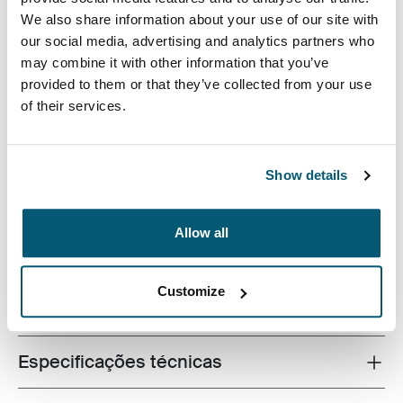
We also share information about your use of our site with
our social media, advertising and analytics partners who
may combine it with other information that you’ve
provided to them or that they’ve collected from your use
of their services.
O refinamento de uma maleta e o conforto de uma
mochila se unem na bolsa híbrida definitiva,
oferecendo versatilidade e estilo para o profissional
Show details
moderno de hoje.
Allow all
Customize
Todos os recursos
Toggle features
Especificações técnicas
Toggle techspec