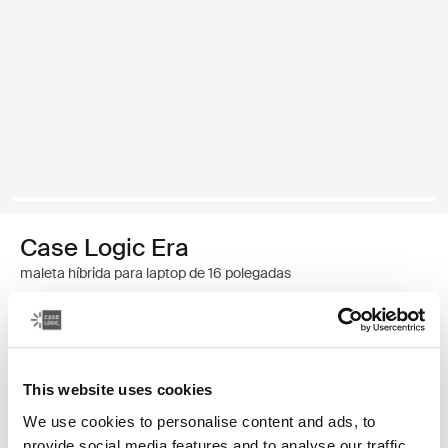
Case Logic Era
maleta híbrida para laptop de 16 polegadas
R$ 819,00
Cor
This website uses cookies
Case Logic Era 16" Hybrid Briefcase Preto obsidiana
We use cookies to personalise content and ads, to
provide social media features and to analyse our traffic.