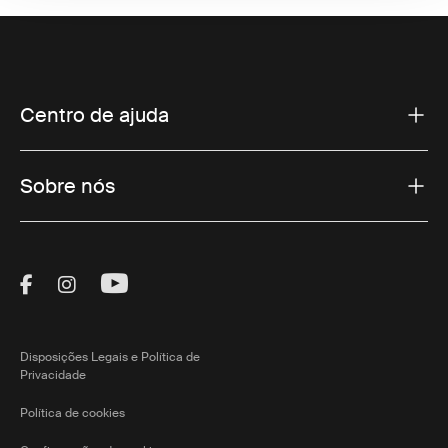
Centro de ajuda
Sobre nós
Visit Thule on Facebook (external link)
Visit Thule on Instagram (external link)
Visit Thule on Youtube (external lin
Disposições Legais e Política de
Privacidade
Política de cookies