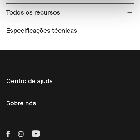
Todos os recursos
Toggle features
Especificações técnicas
Toggle techspec
Centro de ajuda
Sobre nós
Visit Thule on Facebook (external link)
Visit Thule on Instagram (external link)
Visit Thule on Youtube (external lin