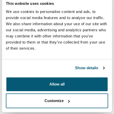
This website uses cookies
15/15,6 polegadas
We use cookies to personalise content and ads, to
provide social media features and to analyse our traffic.
We also share information about your use of our site with
our social media, advertising and analytics partners who
may combine it with other information that you’ve
provided to them or that they’ve collected from your use
of their services.
A pasta para laptop Cases Logic Invigo Eco é
construída com materiais reciclados e oferece um
Show details
interior acolchoado com 10 mm de espessura – uma
maneira ecológica de proteger seu laptop.
Allow all
Customize
Descrição do produto
Toggle overview