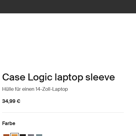
Case Logic laptop sleeve
Hülle für einen 14-Zoll-Laptop
34,99 €
Farbe
Case Logic 14" laptop sleeve Rustic Amber
Case Logic 14" laptop sleeve Buckthorn (selected)
Case Logic 14" laptop sleeve Schwarz
Case Logic 14" laptop sleeve Graphit
Case Logic 14" laptop sleeve Arona Blue