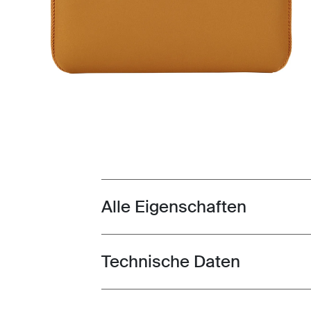
Alle Eigenschaften
Toggle features
Technische Daten
Toggle techspec