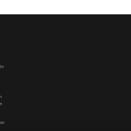
zu
n
en
von