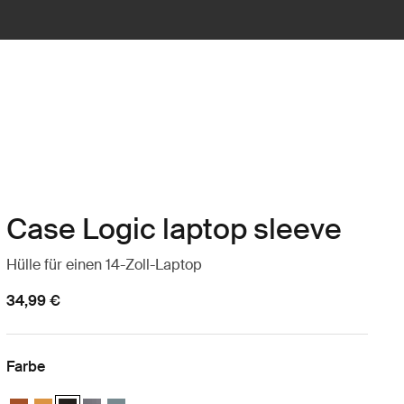
Case Logic laptop sleeve
Hülle für einen 14-Zoll-Laptop
34,99 €
Farbe
Case Logic 14" laptop sleeve Rustic Amber
Case Logic 14" laptop sleeve Buckthorn
Case Logic 14" laptop sleeve Schwarz (selected)
Case Logic 14" laptop sleeve Graphit
Case Logic 14" laptop sleeve Arona Blue