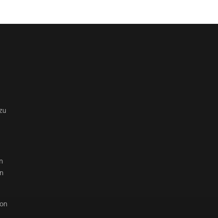
zu
n
en
von