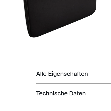
Alle Eigenschaften
Toggle features
Technische Daten
Toggle techspec