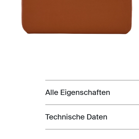
Alle Eigenschaften
Toggle features
Technische Daten
Toggle techspec