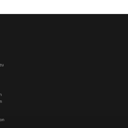
zu
n
en
von