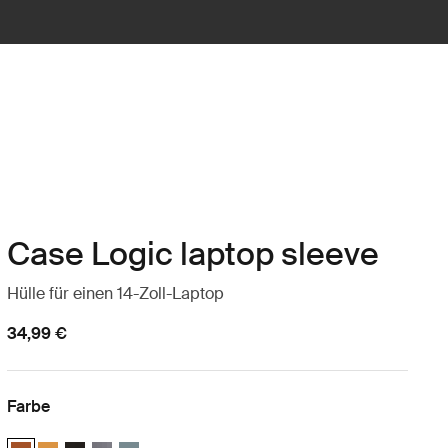
Case Logic laptop sleeve
Hülle für einen 14-Zoll-Laptop
34,99 €
Farbe
Case Logic 14" laptop sleeve Rustic Amber (selected)
Case Logic 14" laptop sleeve Buckthorn
Case Logic 14" laptop sleeve Schwarz
Case Logic 14" laptop sleeve Graphit
Case Logic 14" laptop sleeve Arona Blue