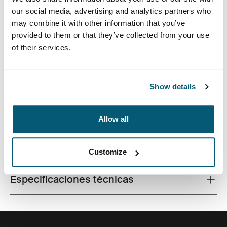
our social media, advertising and analytics partners who
may combine it with other information that you’ve
provided to them or that they’ve collected from your use
of their services.
Mochila amplia y de diseño contemporáneo para
cámara con almacenamiento totalmente personalizable
para una DSLR, un dron o algún accesorio de último
momento.
Show details
Allow all
Todas las características
Toggle features
Customize
Especificaciones técnicas
Toggle techspec