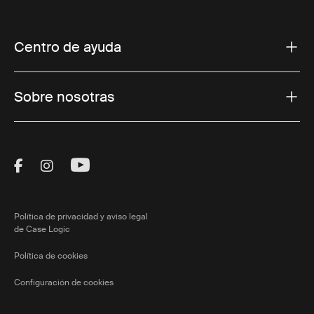
Centro de ayuda
Sobre nosotras
Visit Thule on Facebook (external link)
Visit Thule on Instagram (external link)
Visit Thule on Youtube (external lin
Política de privacidad y aviso legal
de Case Logic
Política de cookies
Configuración de cookies