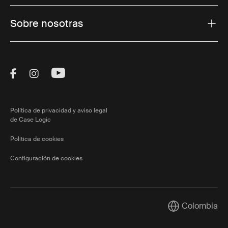
Sobre nosotras
Visit Thule on Facebook (external link)
Visit Thule on Instagram (external link)
Visit Thule on Youtube (external lin
Política de privacidad y aviso legal
de Case Logic
Política de cookies
Configuración de cookies
Colombia
Current market/