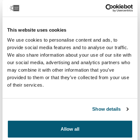
This website uses cookies
We use cookies to personalise content and ads, to
Case Logic Fabricante de equipo
provide social media features and to analyse our traffic.
original (LAPS)
We also share information about your use of our site with
our social media, advertising and analytics partners who
Una colección de fundas tradicionales con acolchado
may combine it with other information that you’ve
de espuma de protección y detalles sofisticados y
provided to them or that they’ve collected from your use
elegantes.
of their services.
Ver colección
Show details
Allow all