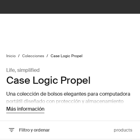
lter
filter
Inicio
/
Colecciones
/
Case Logic Propel
Life, simplified
Case Logic Propel
Una colección de bolsos elegantes para computadora
portátil diseñado con protección y almacenamiento
para llevar al trabajo o en viajes de negocios.
Más información
Filtro y ordenar
products