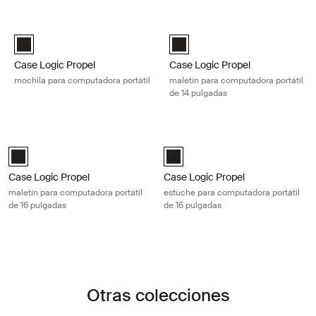
Ir a los resultados
Case Logic Propel mochila para computadora portátil Black
Case Logic Propel maletín para co
Case Logic Propel Backpack Negro (selected)
Case Logic Propel 14" Attaché N
Case Logic Propel
Case Logic Propel
mochila para computadora portátil
maletín para computadora portátil
de 14 pulgadas
Case Logic Propel maletín para computadora portátil de 16 pulgadas B
Case Logic Propel estuche para com
Case Logic Propel 16" Attaché Negro (selected)
Case Logic Propel 16" Laptop Cas
Case Logic Propel
Case Logic Propel
maletín para computadora portátil
estuche para computadora portátil
de 16 pulgadas
de 16 pulgadas
Otras colecciones