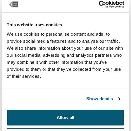
Ver colección
Se abre en una nueva pestaña
This website uses cookies
We use cookies to personalise content and ads, to
provide social media features and to analyse our traffic.
We also share information about your use of our site with
our social media, advertising and analytics partners who
may combine it with other information that you’ve
provided to them or that they’ve collected from your use
of their services.
Show details
Case Logic Advantage
Maletines y bolsos para profesionales diseñados con
Allow all
protección para la computadora portátil y organización
inteligente para los artículos esenciales de todos los