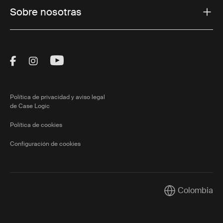
Sobre nosotras
Visit Thule on Facebook (external link)
Visit Thule on Instagram (external link)
Visit Thule on Youtube (external lin
Política de privacidad y aviso legal
de Case Logic
Política de cookies
Configuración de cookies
Colombia
Current market/