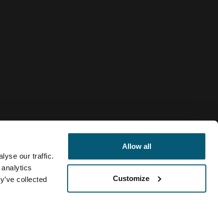
Allow all
yse our traffic.
 analytics
Customize
Colombia
y’ve collected
Política de cookies
Configuración de cookies
Current market/Sw