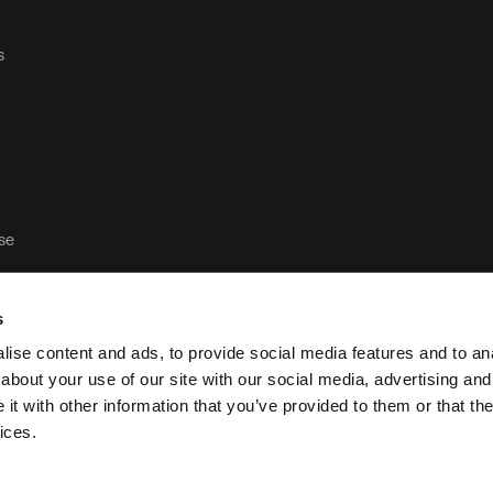
s
ase
s
ise content and ads, to provide social media features and to anal
about your use of our site with our social media, advertising and
t with other information that you’ve provided to them or that the
Política de privacidad y aviso legal de Case Logic
ices.