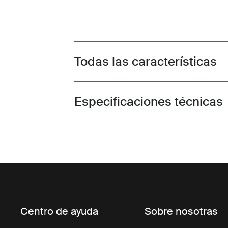
Todas las características
Toggle features
Especificaciones técnicas
Toggle techspec
Centro de ayuda
Sobre nosotras