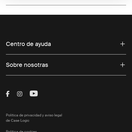
Centro de ayuda
Sobre nosotras
Visit Thule on Facebook (external link)
Visit Thule on Instagram (external link)
Visit Thule on Youtube (external lin
Política de privacidad y aviso legal
de Case Logic
Política de cookies