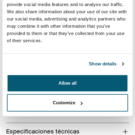
provide social media features and to analyse our traffic.
We also share information about your use of our site with
our social media, advertising and analytics partners who
may combine it with other information that you’ve
La mochila de 14 pulgadas Invigo de Case Logic es una
provided to them or that they’ve collected from your use
mochila simple y refinada, fabricada con materiales
of their services.
reciclados, que cuenta con características pensadas
para la organización y que, además, es amigable con el
medioambiente y el lugar de trabajo.
Show details
Allow all
Descripción del producto
Toggle overview
Customize
Todas las características
Toggle features
Especificaciones técnicas
Toggle techspec