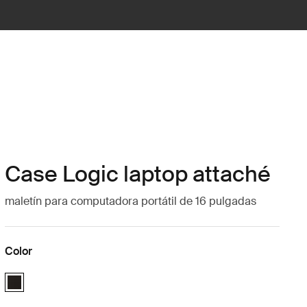
Case Logic laptop attaché
maletín para computadora portátil de 16 pulgadas
Color
Case Logic 16" Laptop Attaché Negro (selected)