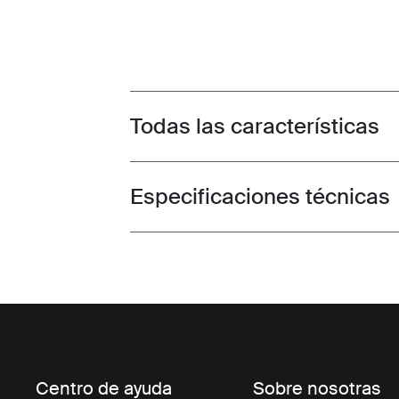
Todas las características
Toggle features
Especificaciones técnicas
Toggle techspec
Centro de ayuda
Sobre nosotras