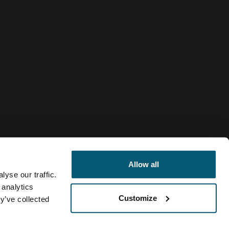
Allow all
yse our traffic.
 analytics
Customize
y’ve collected
Colombia
Política de cookies
Configuración de cookies
Current market/Sw