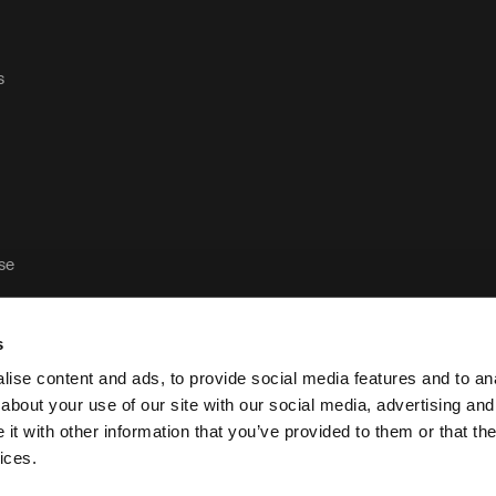
s
ase
s
ise content and ads, to provide social media features and to anal
about your use of our site with our social media, advertising and
t with other information that you’ve provided to them or that the
Política de privacidad y aviso legal de Case Logic
ices.