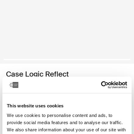
Case Logic Reflect
funda para computadora portátil de 13 pulgadas
Color
This website uses cookies
Case Logic Reflect 13" Laptop Sleeve Negro
Case Logic Reflect 13" Laptop Sleeve Dark Blue (selected)
We use cookies to personalise content and ads, to
provide social media features and to analyse our traffic.
We also share information about your use of our site with