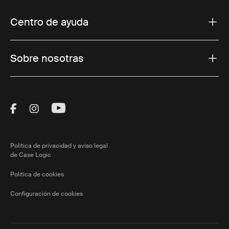
Centro de ayuda
Sobre nosotras
Visit Thule on Facebook (external link)
Visit Thule on Instagram (external link)
Visit Thule on Youtube (external lin
Política de privacidad y aviso legal
de Case Logic
Política de cookies
Configuración de cookies