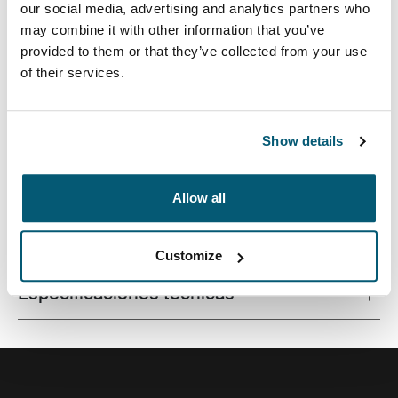
our social media, advertising and analytics partners who
may combine it with other information that you’ve
provided to them or that they’ve collected from your use
of their services.
Funda de calidad para computadoras portátiles
fabricada con una espuma con memoria que brinda
protección de primer nivel en un diseño estilizado.
Show details
Allow all
Todas las características
Toggle features
Customize
Especificaciones técnicas
Toggle techspec