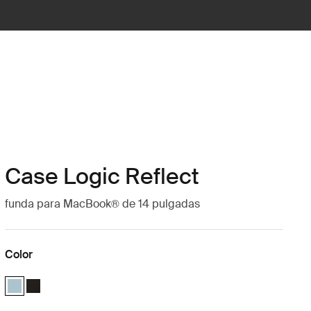
Case Logic Reflect
funda para MacBook® de 14 pulgadas
Color
Case Logic Reflect 14" MacBook® Sleeve Gentle Blue (selected)
Case Logic Reflect 14" MacBook® Sleeve Negro