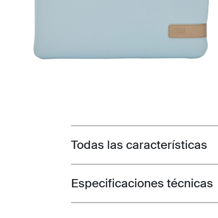
Todas las características
Toggle features
Especificaciones técnicas
Toggle techspec