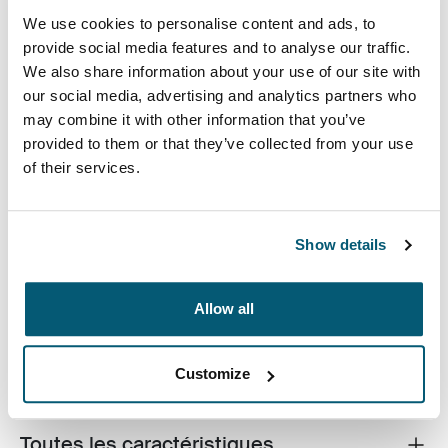
We use cookies to personalise content and ads, to
provide social media features and to analyse our traffic.
Couleur
We also share information about your use of our site with
our social media, advertising and analytics partners who
Case Logic Bryker Camera/Drone Medium Backpack Noir (selected
may combine it with other information that you’ve
provided to them or that they’ve collected from your use
of their services.
Show details
Un sac à dos moderne, conçu pour protéger le matériel
de votre appareil photo reflex numérique et de votre
Allow all
drone.
Customize
Toutes les caractéristiques
Toggle features