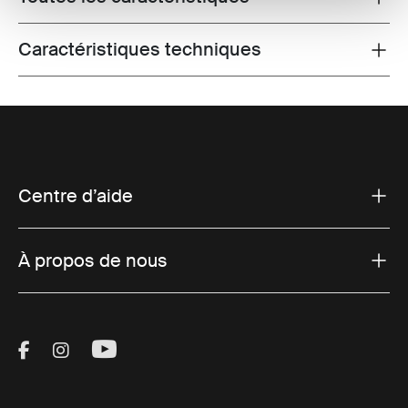
Caractéristiques techniques
Toggle techspec
Centre d’aide
À propos de nous
Visit Thule on Facebook (external link)
Visit Thule on Instagram (external link)
Visit Thule on Youtube (external lin