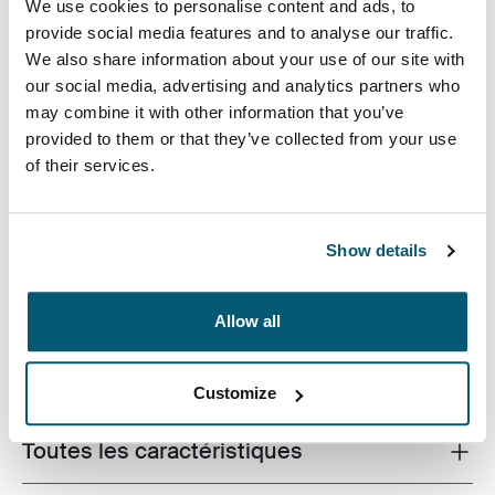
We use cookies to personalise content and ads, to
provide social media features and to analyse our traffic.
We also share information about your use of our site with
our social media, advertising and analytics partners who
may combine it with other information that you’ve
provided to them or that they’ve collected from your use
Que ce soit pour vous rendre au boulot au quotidien ou
of their services.
pour un court séjour, faites confiance à ces sacs dont la
conception est basée sur le confort et la fonctionnalité.
Son esthétique inspirée par les activités d'extérieur et
Show details
ses fonctions pratiques idéales pour la vie de tous les
jours conviennent parfaitement à la nouvelle génération
de travailleurs.
Allow all
Customize
Toutes les caractéristiques
Toggle features