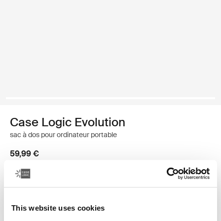
Case Logic Evolution
sac à dos pour ordinateur portable
59,99 €
Couleur
Case Logic Evolution Backpack Noir (selected)
This website uses cookies