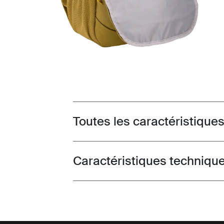
Toutes les caractéristique
Toggle features
Caractéristiques techniqu
Toggle techspec