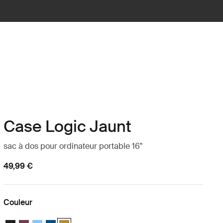
Case Logic Jaunt
sac à dos pour ordinateur portable 16"
49,99 €
Couleur
Case Logic Jaunt Backpack 16" Noir
Case Logic Jaunt Backpack 16" Bordeaux profond
Case Logic Jaunt Backpack 16" Bleu ciel
Case Logic Jaunt Backpack 16" Dark Teal
Case Logic Jaunt Backpack 16" Dim Gold (selected)