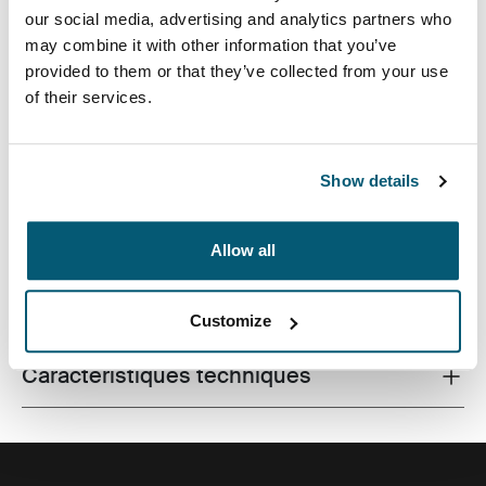
our social media, advertising and analytics partners who
may combine it with other information that you’ve
provided to them or that they’ve collected from your use
of their services.
Sac à dos pour portable haut de gamme compact, avec
rangement intelligent pour tous vos déplacements.
Show details
Allow all
Toutes les caractéristiques
Toggle features
Customize
Caractéristiques techniques
Toggle techspec