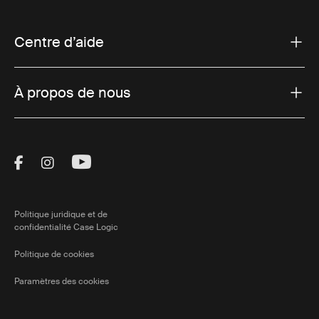
Centre d’aide
À propos de nous
Visit Thule on Facebook (external link)
Visit Thule on Instagram (external link)
Visit Thule on Youtube (external lin
Politique juridique et de
confidentialité Case Logic
Politique de cookies
Paramètres des cookies