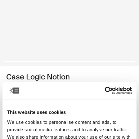
Case Logic Notion
sac à dos pour portable 14"
79,99 €
This website uses cookies
Couleur
We use cookies to personalise content and ads, to
provide social media features and to analyse our traffic.
Case Logic Notion 14" Laptop Backpack Noir (selected)
We also share information about your use of our site with