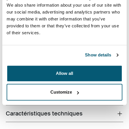
We also share information about your use of our site with
our social media, advertising and analytics partners who
may combine it with other information that you’ve
provided to them or that they’ve collected from your use
of their services.
Sacoche pour portable haut de gamme avec protection
par mousse double densité résistante aux impacts,
offrant un espace de rangement généreux et un design
Show details
sophistiqué et professionnel.
Allow all
Customize
Toutes les caractéristiques
Toggle features
Caractéristiques techniques
Toggle techspec