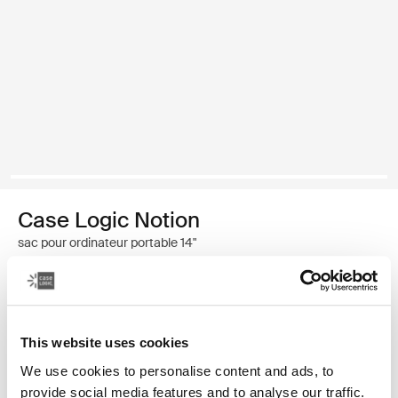
Case Logic Notion
sac pour ordinateur portable 14"
69,99 €
Couleur
This website uses cookies
We use cookies to personalise content and ads, to
Case Logic Notion 14" Laptop Bag Noir (selected)
provide social media features and to analyse our traffic.