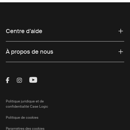
Centre d’aide
À propos de nous
Visit Thule on Facebook (external link)
Visit Thule on Instagram (external link)
Visit Thule on Youtube (external lin
Politique juridique et de
confidentialité Case Logic
Politique de cookies
Paramètres des cookies