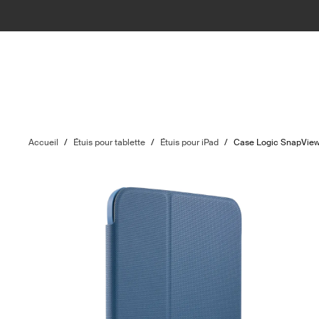
Accueil
/
Étuis pour tablette
/
Étuis pour iPad
/
Case Logic SnapVie