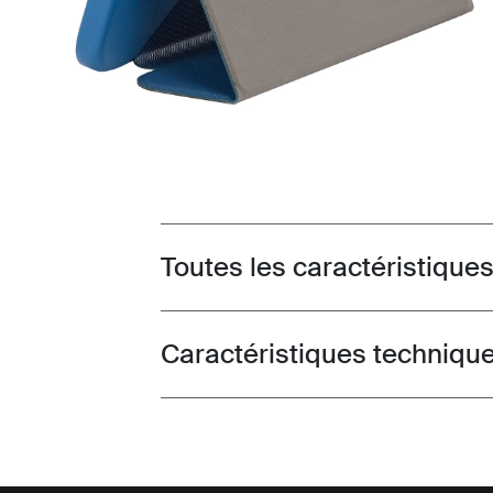
Toutes les caractéristique
Toggle features
Caractéristiques techniqu
Toggle techspec