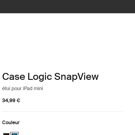
Case Logic SnapView
étui pour iPad mini
34,99 €
Couleur
Case Logic Snapview Case for iPad Mini® 6 Noir
Case Logic Snapview Case for iPad Mini® 6 Midnight (selected)