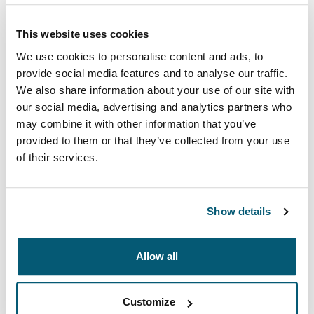
This website uses cookies
We use cookies to personalise content and ads, to
provide social media features and to analyse our traffic.
We also share information about your use of our site with
our social media, advertising and analytics partners who
may combine it with other information that you’ve
provided to them or that they’ve collected from your use
of their services.
Case Logic Advantage
Show details
仕事用のアタッシェケース＆ブリーフケース。ノートパ
ソコンをしっかり守り、毎日の必需品をすっきり持ち運
Allow all
べます。
Customize
コレクションを見る
新しいタブで開きます