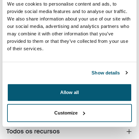
We use cookies to personalise content and ads, to
provide social media features and to analyse our traffic.
We also share information about your use of our site with
our social media, advertising and analytics partners who
may combine it with other information that you’ve
provided to them or that they’ve collected from your use
of their services.
O case para eletrônicos Case Logic Invigo oferece
espaço para seus cabos, fones de ouvido, adaptadores
e outros itens pessoais, e é ótimo para usar dentro de
Show details
uma bolsa maior ou mesmo sozinho.
Allow all
Descrição do produto
Toggle overview
Customize
Todos os recursos
Toggle features