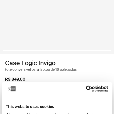
Case Logic Invigo
tote conversível para laptop de 16 polegadas
R$ 849,00
Cor
Case Logic Invigo convertible tote Preto (selected)
This website uses cookies