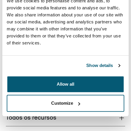
We use cookies to personalise content and ads, to
provide social media features and to analyse our traffic.
We also share information about your use of our site with
our social media, advertising and analytics partners who
may combine it with other information that you’ve
provided to them or that they’ve collected from your use
A bolsa tote Case Logic Invigo tem um design refinado
of their services.
e elegante, é feita de materiais reciclados e oferece
recursos de organização inteligentes – amigáveis para
o local de trabalho e o meio ambiente.
Show details
Allow all
Descrição do produto
Toggle overview
Customize
Todos os recursos
Toggle features