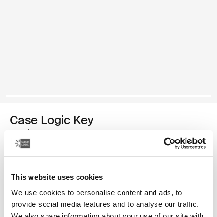
Case Logic Key
mochila plus
R$ 319,00
This website uses cookies
Cor
We use cookies to personalise content and ads, to
Case Logic Key Backpack Plus Preto (selected)
provide social media features and to analyse our traffic.
We also share information about your use of our site with