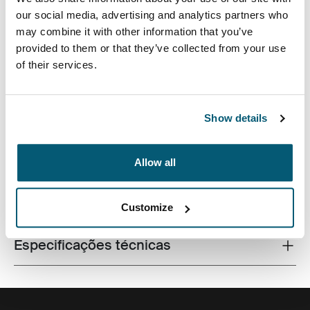
our social media, advertising and analytics partners who
may combine it with other information that you’ve
provided to them or that they’ve collected from your use
of their services.
Mochila estilo profissional com grande capacidade e
proteção para um laptop e um tablet.
Show details
Allow all
Todos os recursos
Toggle features
Customize
Especificações técnicas
Toggle techspec