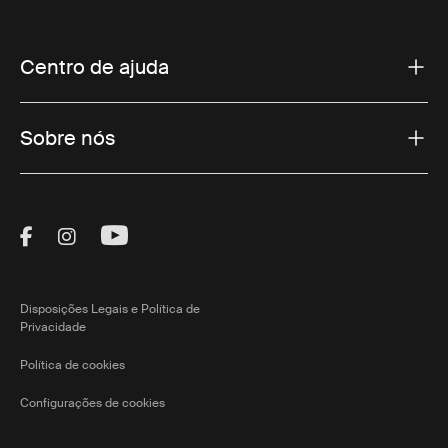
Centro de ajuda
Sobre nós
Visit Thule on Facebook (external link)
Visit Thule on Instagram (external link)
Visit Thule on Youtube (external lin
Disposições Legais e Política de
Privacidade
Política de cookies
Configurações de cookies