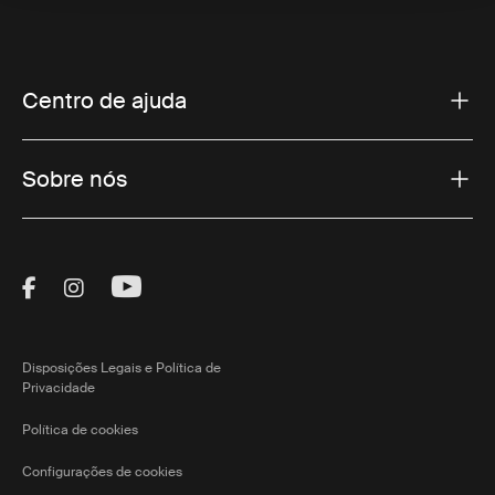
Centro de ajuda
Sobre nós
Visit Thule on Facebook (external link)
Visit Thule on Instagram (external link)
Visit Thule on Youtube (external lin
Disposições Legais e Política de
Privacidade
Política de cookies
Configurações de cookies