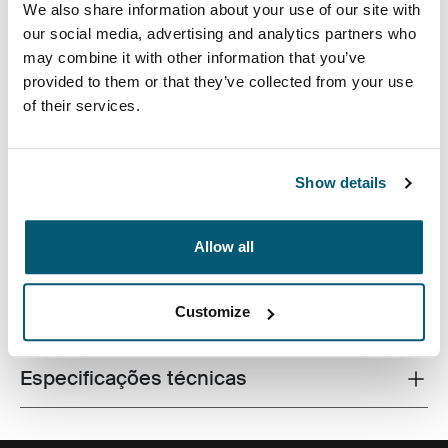
We also share information about your use of our site with
our social media, advertising and analytics partners who
may combine it with other information that you’ve
provided to them or that they’ve collected from your use
of their services.
Uma bolsa para laptop profissional com atualizações
estilísticas inteligentes, perfeita para proteger
Show details
equipamentos profissionais e outros.
Allow all
Customize
Todos os recursos
Toggle features
Especificações técnicas
Toggle techspec