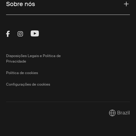
Sobre nós
Visit Thule on Facebook (external link)
Visit Thule on Instagram (external link)
Visit Thule on Youtube (external lin
Disposições Legais e Política de
Privacidade
Política de cookies
Configurações de cookies
Brazil
Current mar