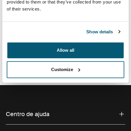
provided to them or that they’ve collected from your use
fornecem às pastas para laptop profissionais um novo
of their services.
padrão.
Show details
Todos os recursos
Toggle features
Allow all
Especificações técnicas
Toggle techspec
Customize
Centro de ajuda