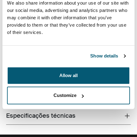
We also share information about your use of our site with
our social media, advertising and analytics partners who
may combine it with other information that you’ve
provided to them or that they’ve collected from your use
of their services.
O case fino com tecido texturizado é perfeito para
proteger e levar seu laptop para a escola, escritório ou
Show details
um café perto de você.
Allow all
Customize
Todos os recursos
Toggle features
Especificações técnicas
Toggle techspec