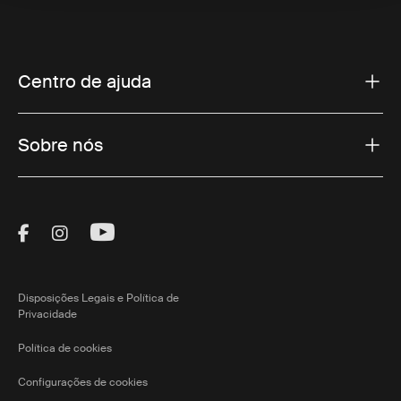
Centro de ajuda
Sobre nós
Visit Thule on Facebook (external link)
Visit Thule on Instagram (external link)
Visit Thule on Youtube (external lin
Disposições Legais e Política de
Privacidade
Política de cookies
Configurações de cookies