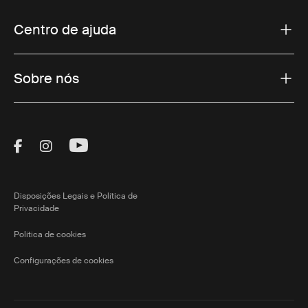
Centro de ajuda
Sobre nós
Visit Thule on Facebook (external link)
Visit Thule on Instagram (external link)
Visit Thule on Youtube (external lin
Disposições Legais e Política de
Privacidade
Política de cookies
Configurações de cookies