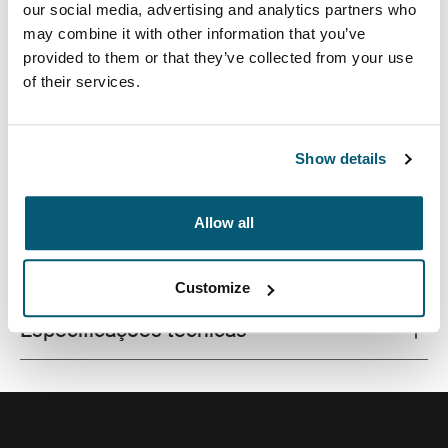
our social media, advertising and analytics partners who
may combine it with other information that you’ve
provided to them or that they’ve collected from your use
of their services.
Pasta de alta qualidade para MacBook® produzida em
espuma que proporciona proteção de primeira classe
em um design com linhas finas.
Show details
Allow all
Todos os recursos
Toggle features
Customize
Especificações técnicas
Toggle techspec