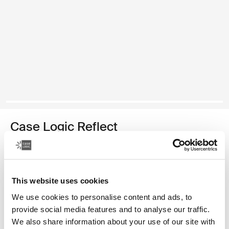
Case Logic Reflect
pasta para MacBook® de 13 polegadas
Cor
This website uses cookies
Case Logic Reflect 13" MacBook® Sleeve Púrpura concentrada (sel
Case Logic Reflect 13" MacBook® Sleeve Vermelho nuanceado
Case Logic Reflect 13" MacBook® Sleeve Preto
We use cookies to personalise content and ads, to
provide social media features and to analyse our traffic.
We also share information about your use of our site with