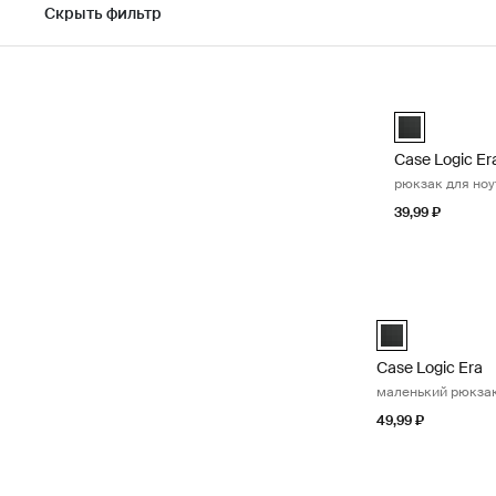
Скрыть фильтр
Перейти к результатам
Case Logic Er
Case Logic E
Case Logic Er
рюкзак для ноу
39,99 ₽
Case Logic Era 
Case Logic Era
Case Logic Era
маленький рюкза
49,99 ₽