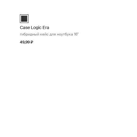
" Obsidian black
Case Logic Era гибридный кейс для ноутбука 16" Obsidian
Обсидиановый черный (selected)
Case Logic Era 16" Hybrid Briefcase Обсидиановый черный
Case Logic Era
гибридный кейс для ноутбука 16"
49,99 ₽
" Obsidian black
Обсидиановый черный (selected)