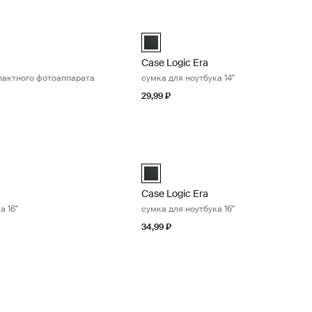
мешочек для компактного фотоаппарата Obsidian black
Case Logic Era сумка для ноутбука 14
 Camera Pouch Обсидиановый черный (selected)
Case Logic Era 14" Laptop Attaché 
Case Logic Era
пактного фотоаппарата
сумка для ноутбука 14"
29,99 ₽
умка для ноутбука 16" Obsidian black
Case Logic Era сумка для ноутбука 16
 16" Laptop Bag Обсидиановый черный (selected)
Case Logic Era 16" Laptop Attaché 
Case Logic Era
а 16"
сумка для ноутбука 16"
34,99 ₽