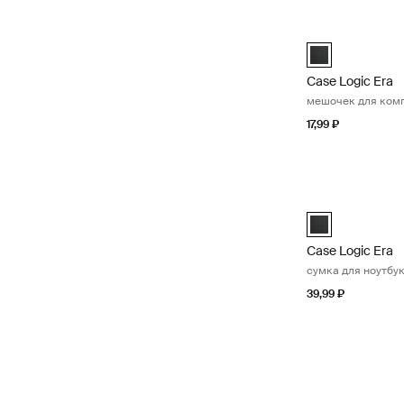
Case Logic Era 
Case Logic Era
Case Logic Era
мешочек для ком
17,99 ₽
Case Logic Era с
Case Logic Era
Case Logic Era
сумка для ноутбук
39,99 ₽