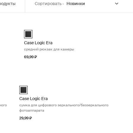
родукты
Сортировать -
я фотокамеры Obsidian black
Case Logic Era средний рюкзак для камеры Obsidian b
kpack Обсидиановый черный (selected)
Case Logic Era Medium Camera Backpack Обсидиановы
Case Logic Era
средний рюкзак для камеры
69,99 ₽
 цифрового зеркального фотоаппарата Obsidian black
Case Logic Era сумка для цифрового зеркального/беззер
Обсидиановый черный (selected)
Case Logic Era DSLR/Mirrorless Camera Bag Обсидиановы
Case Logic Era
ного
сумка для цифрового зеркального/беззеркального
фотоаппарата
29,99 ₽