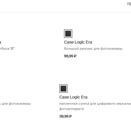
п
a рюкзак для ноутбука 16" Obsidian black
Case Logic Era большой рюкзак дл
ra 16" Laptop Backpack Обсидиановый черный (selected)
Case Logic Era Large Camera Bac
a
Case Logic Era
тбука 16"
большой рюкзак для фотокамеры
99,99 ₽
маленький рюкзак для фотокамеры Obsidian black
Case Logic Era наплечная сумка для
 Small Camera Backpack Обсидиановый черный (selected)
Case Logic Era DSLR Shoulder Bag 
Case Logic Era
к для фотокамеры
наплечная сумка для цифрового зеркаль
фотоаппарата
39,99 ₽